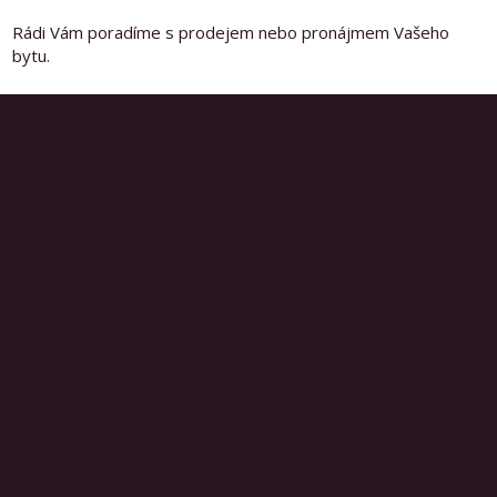
Rádi Vám poradíme s prodejem nebo pronájmem Vašeho
bytu.
Prodej nemovitostí
777781051
608540523
info@rex-jaromer.cz
Správa bytů a domů
777640525
491811725
sprava@rex-jaromer.cz