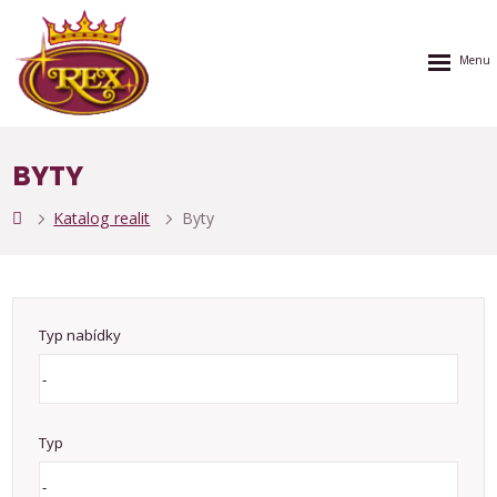
Rozbalen
menu
BYTY
Katalog realit
Byty
Typ nabídky
Typ