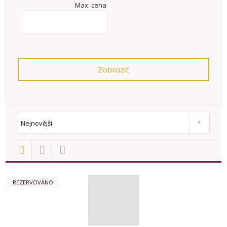
Max. cena
Zobrazit
Od nejlevnějšího
Od nejdražšího
Novinky
TOP nemovit
Nejnovější
REZERVOVÁNO