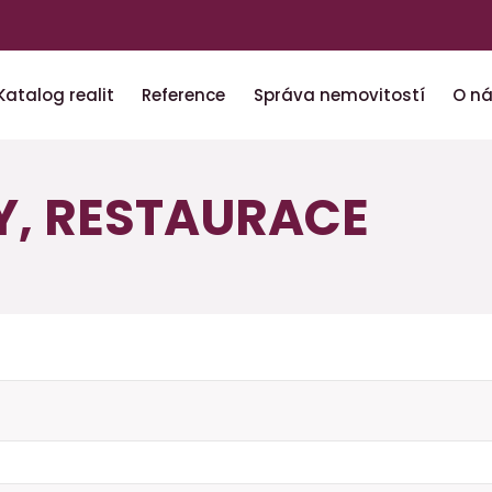
Katalog realit
Reference
Správa nemovitostí
O n
Y, RESTAURACE