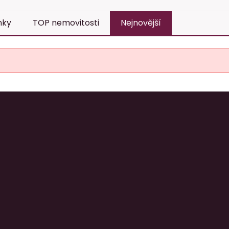
nky
TOP nemovitosti
Nejnovější