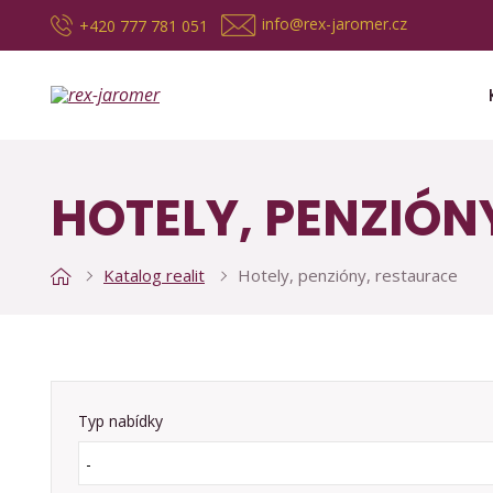
info@rex-jaromer.cz
+420 777 781 051
HOTELY, PENZIÓN
Katalog realit
Hotely, penzióny, restaurace
Typ nabídky