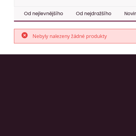
Od nejlevnějšího
Od nejdražšího
Novi
Nebyly nalezeny žádné produkty
Prodej nemovitostí
777781051
608540523
info@rex-jaromer.cz
Správa bytů a domů