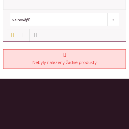
Od nejlevnějšího
Od nejdražšího
Novinky
TOP nemovit
Nejnovější
Nebyly nalezeny žádné produkty
Prodej nemovitostí
777781051
608540523
info@rex-jaromer.cz