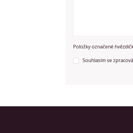
Položky označené hvězdičk
Souhlasím se zpracov
Souhlasím
se
Formulář
zpracováním
osobních
se
údajů
.
nepodařilo
odeslat.