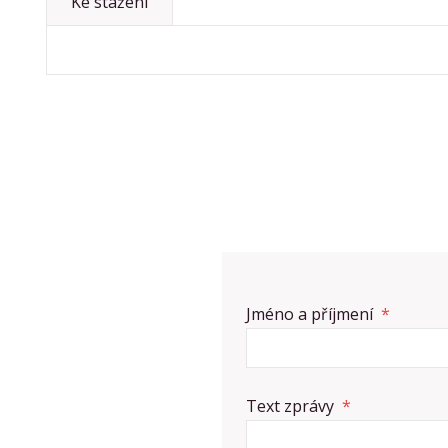
Ke stažení
Jméno a příjmení
*
Text zprávy
*