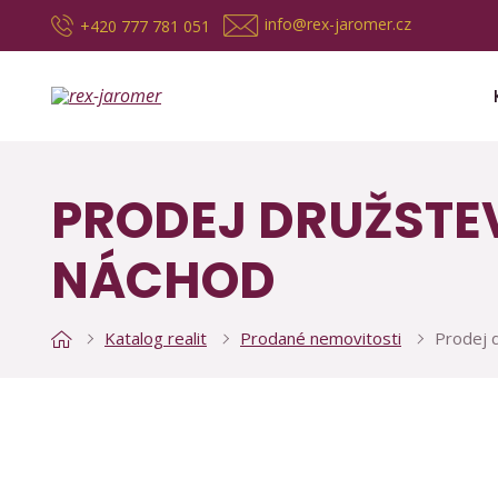
info@rex-jaromer.cz
+420 777 781 051
PRODEJ DRUŽSTEV
NÁCHOD
Katalog realit
Prodané nemovitosti
Prodej 