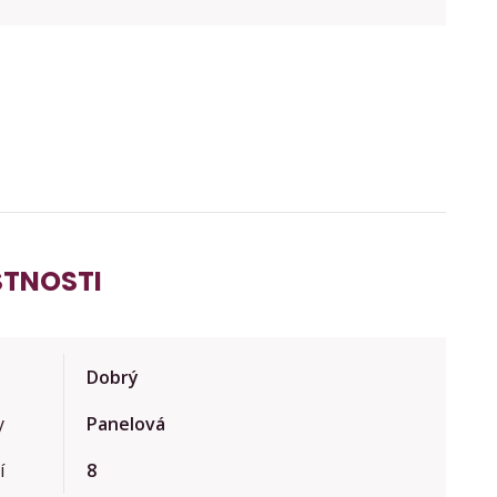
STNOSTI
Dobrý
y
Panelová
í
8