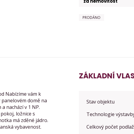
za nemovitost
PRODÁNO
ZÁKLADNÍ VLA
hod Nabízíme vám k
í v panelovém domě na
Stav objektu
m a nachází v 1 NP.
pokoj, ložnice s
Technologie výstavb
notka má zděné jádro.
bčanská vybavenost.
Celkový počet podlaž