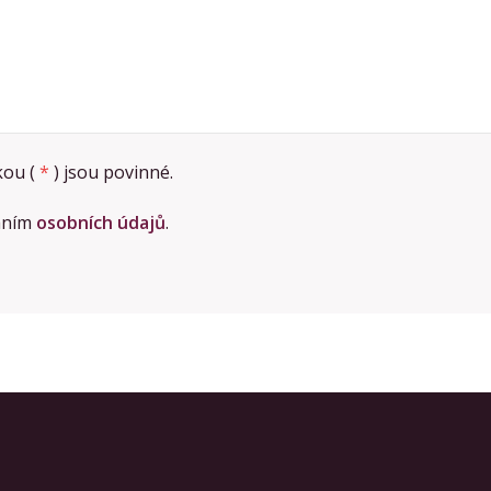
ou (
*
) jsou povinné.
áním
osobních údajů
.