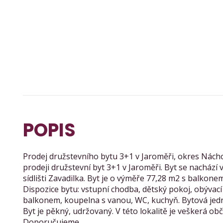
POPIS
Prodej družstevního bytu 3+1 v Jaroměři, okres Nác
prodeji družstevní byt 3+1 v Jaroměři. Byt se nacház
sídlišti Zavadilka. Byt je o výměře 77,28 m2 s balkone
Dispozice bytu: vstupní chodba, dětský pokoj, obývací 
balkonem, koupelna s vanou, WC, kuchyň. Bytová jed
Byt je pěkný, udržovaný. V této lokalitě je veškerá o
Doporučujeme