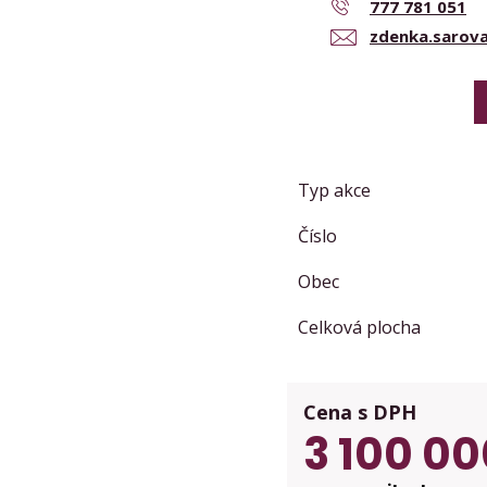
777 781 051
zdenka.sarov
Typ akce
Číslo
Obec
Celková plocha
Cena s DPH
3 100 00