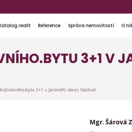
Katalog realit
Reference
Správa nemovitostí
O n
NÍHO.BYTU 3+1 V J
družstevního.bytu 3+1 v Jaroměři, okres Náchod
Mgr. Šárová 