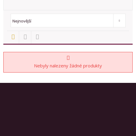
Od nejlevnějšího
Od nejdražšího
Novinky
TOP nemovit
Nejnovější
Nebyly nalezeny žádné produkty
Prodej nemovitostí
777781051
608540523
info@rex-jaromer.cz