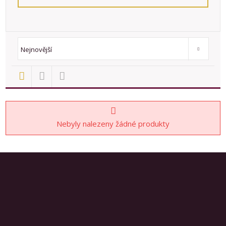
Od nejlevnějšího
Od nejdražšího
Novinky
TOP nemovit
Nejnovější
Nebyly nalezeny žádné produkty
Prodej nemovitostí
777781051
608540523