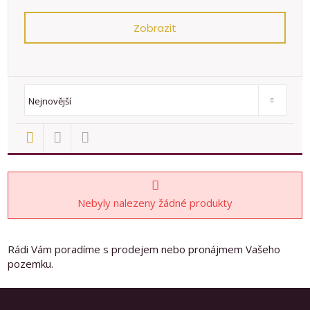
Zobrazit
Od nejlevnějšího
Od nejdražšího
Novinky
TOP nemovit
Nejnovější
Nebyly nalezeny žádné produkty
Rádi Vám poradíme s prodejem nebo pronájmem Vašeho
pozemku.