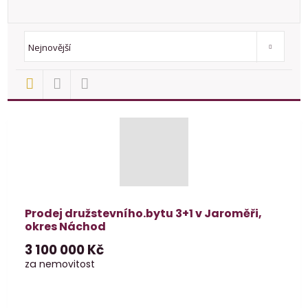
Od nejlevnějšího
Od nejdražšího
Novinky
TOP nemovit
Nejnovější
Prodej družstevního.bytu 3+1 v Jaroměři,
okres Náchod
3 100 000 Kč
za nemovitost