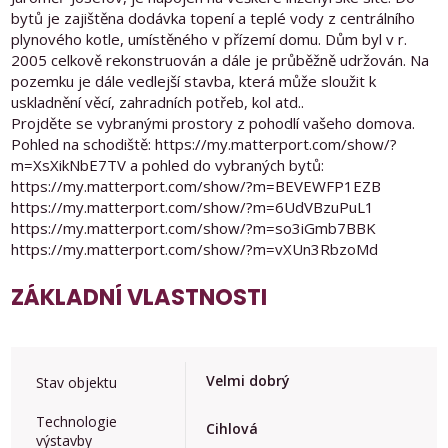
bytů je zajištěna dodávka topení a teplé vody z centrálního
plynového kotle, umístěného v přízemí domu. Dům byl v r.
2005 celkově rekonstruován a dále je průběžně udržován. Na
pozemku je dále vedlejší stavba, která může sloužit k
uskladnění věcí, zahradních potřeb, kol atd..
Projděte se vybranými prostory z pohodlí vašeho domova.
Pohled na schodiště: https://my.matterport.com/show/?
m=XsXikNbE7TV a pohled do vybraných bytů:
https://my.matterport.com/show/?m=BEVEWFP1EZB
https://my.matterport.com/show/?m=6UdVBzuPuL1
https://my.matterport.com/show/?m=so3iGmb7BBK
https://my.matterport.com/show/?m=vXUn3RbzoMd
ZÁKLADNÍ VLASTNOSTI
Velmi dobrý
Stav objektu
Technologie
Cihlová
výstavby