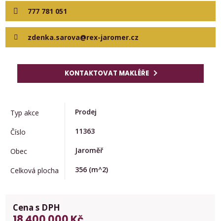
777 781 051
zdenka.sarova@rex-jaromer.cz
KONTAKTOVAT MAKLÉŘE
Prodej
Typ akce
11363
Číslo
Jaroměř
Obec
356
(m^2)
Celková plocha
Cena s DPH
18 400 000 Kč