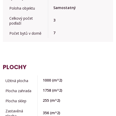
Samostatný
Poloha objektu
Celkový počet
3
podlaží
7
Počet bytů v domě
PLOCHY
1000
(m^2)
Užitná plocha
1758
(m^2)
Plocha zahrada
255
(m^2)
Plocha sklep
Zastavěná
356
(m^2)
plocha