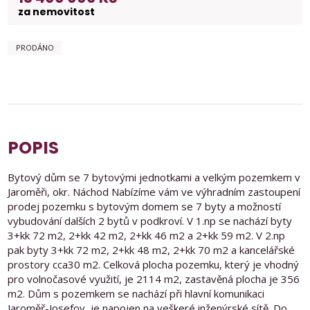
za nemovitost
PRODÁNO
POPIS
Bytový dům se 7 bytovými jednotkami a velkým pozemkem v
Jaroměři, okr. Náchod Nabízíme vám ve výhradním zastoupení
prodej pozemku s bytovým domem se 7 byty a možností
vybudování dalších 2 bytů v podkroví. V 1.np se nachází byty
3+kk 72 m2, 2+kk 42 m2, 2+kk 46 m2 a 2+kk 59 m2. V 2.np
pak byty 3+kk 72 m2, 2+kk 48 m2, 2+kk 70 m2 a kancelářské
prostory cca30 m2. Celková plocha pozemku, který je vhodný
pro volnočasové využití, je 2114 m2, zastavěná plocha je 356
m2. Dům s pozemkem se nachází při hlavní komunikaci
Jaroměř-Josefov, je napojen na veškeré inženýrské sítě. Do