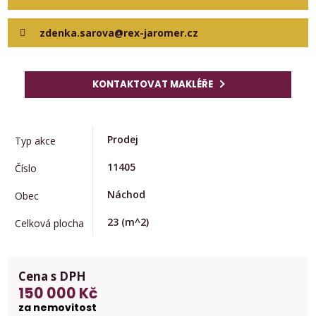
zdenka.sarova@rex-jaromer.cz
KONTAKTOVAT MAKLÉŘE
Prodej
Typ akce
11405
Číslo
Náchod
Obec
23
(m^2)
Celková plocha
Cena s DPH
150 000 Kč
za nemovitost