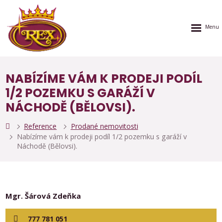
Rozbalen
menu
NABÍZÍME VÁM K PRODEJI PODÍL
1/2 POZEMKU S GARÁŽÍ V
NÁCHODĚ (BĚLOVSI).
Reference
Prodané nemovitosti
Nabízíme vám k prodeji podíl 1/2 pozemku s garáží v
Náchodě (Bělovsi).
Mgr. Šárová Zdeňka
777 781 051