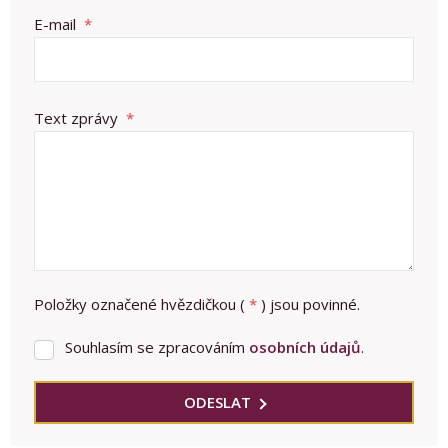
E-mail
*
Text zprávy
*
Položky označené hvězdičkou (
*
) jsou povinné.
Souhlasím se zpracováním
osobních údajů
.
Souhlasím
se
zpracováním
ODESLAT
osobních
Formulář
údajů
.