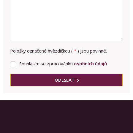
Položky označené hvězdičkou (
*
) jsou povinné.
Souhlasím se zpracováním
osobních údajů
.
Souhlasím
se
zpracováním
ODESLAT
osobních
Formulář
údajů
.
se
nepodařilo
odeslat.
Prodej nemovitostí