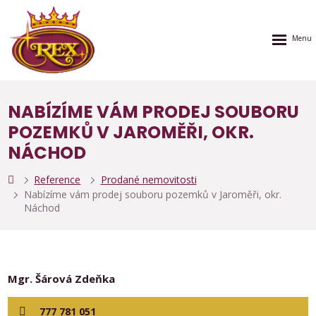
Rozbalen
menu
NABÍZÍME VÁM PRODEJ SOUBORU
POZEMKŮ V JAROMĚŘI, OKR.
NÁCHOD
Reference
Prodané nemovitosti
Nabízíme vám prodej souboru pozemků v Jaroměři, okr.
Náchod
Mgr. Šárová Zdeňka
777 781 051