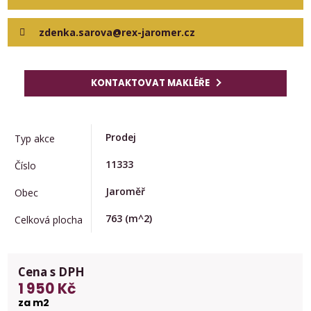
zdenka.sarova@rex-jaromer.cz
KONTAKTOVAT MAKLÉŘE
Prodej
Typ akce
11333
Číslo
Jaroměř
Obec
763
(m^2)
Celková plocha
Cena s DPH
1 950 Kč
za m2