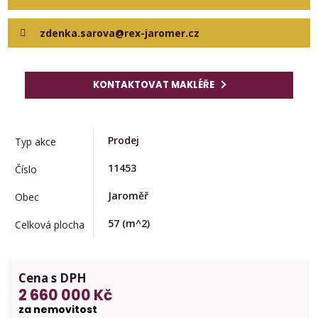
zdenka.sarova@rex-jaromer.cz
KONTAKTOVAT MAKLÉŘE
Prodej
Typ akce
11453
Číslo
Jaroměř
Obec
57
(m^2)
Celková plocha
Cena s DPH
2 660 000 Kč
za nemovitost