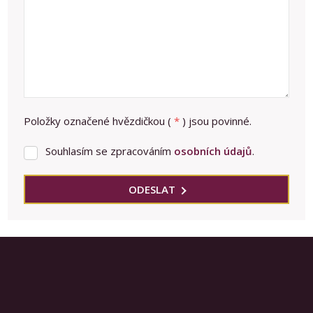
Položky označené hvězdičkou (
*
) jsou povinné.
Souhlasím se zpracováním
osobních údajů
.
Souhlasím
se
zpracováním
ODESLAT
osobních
Formulář
údajů
.
se
nepodařilo
odeslat.
Prodej nemovitostí