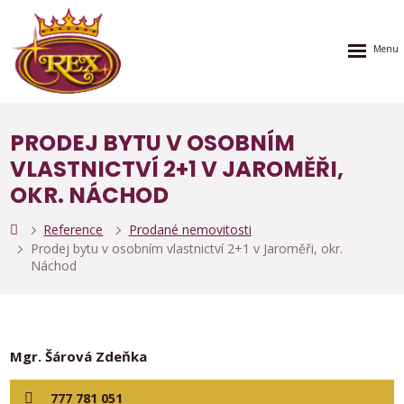
Rozbalen
menu
PRODEJ BYTU V OSOBNÍM
VLASTNICTVÍ 2+1 V JAROMĚŘI,
OKR. NÁCHOD
Reference
Prodané nemovitosti
Prodej bytu v osobním vlastnictví 2+1 v Jaroměři, okr.
Náchod
Mgr. Šárová Zdeňka
777 781 051