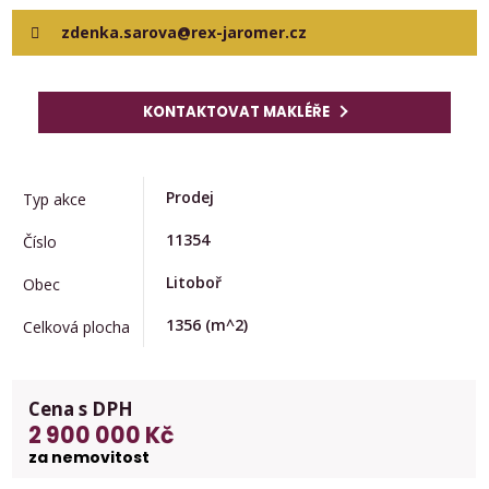
zdenka.sarova@rex-jaromer.cz
KONTAKTOVAT MAKLÉŘE
Prodej
Typ akce
11354
Číslo
Litoboř
Obec
1356
(m^2)
Celková plocha
Cena s DPH
2 900 000 Kč
za nemovitost