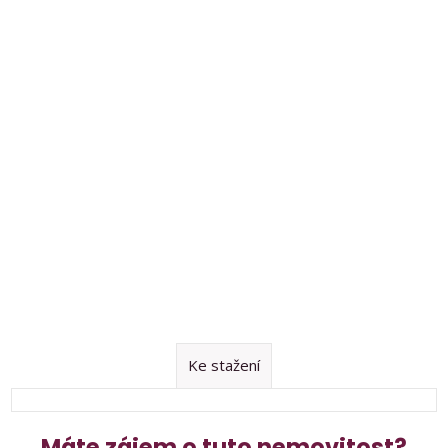
Ke stažení
Máte zájem o tuto nemovitost?