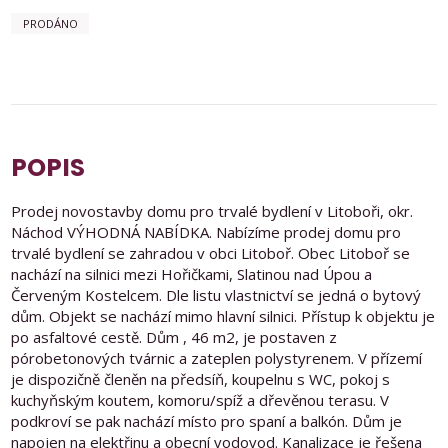
PRODÁNO
POPIS
Prodej novostavby domu pro trvalé bydlení v Litoboři, okr.
Náchod VÝHODNÁ NABÍDKA. Nabízíme prodej domu pro
trvalé bydlení se zahradou v obci Litoboř. Obec Litoboř se
nachází na silnici mezi Hořičkami, Slatinou nad Úpou a
Červeným Kostelcem. Dle listu vlastnictví se jedná o bytový
dům. Objekt se nachází mimo hlavní silnici. Přístup k objektu je
po asfaltové cestě. Dům , 46 m2, je postaven z
pórobetonových tvárnic a zateplen polystyrenem. V přízemí
je dispozičně členěn na předsíň, koupelnu s WC, pokoj s
kuchyňským koutem, komoru/spíž a dřevěnou terasu. V
podkroví se pak nachází místo pro spaní a balkón. Dům je
napojen na elektřinu a obecní vodovod. Kanalizace je řešena