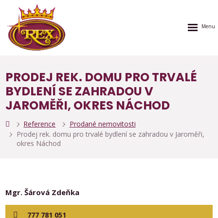
Rozbalen
menu
PRODEJ REK. DOMU PRO TRVALÉ
BYDLENÍ SE ZAHRADOU V
JAROMĚŘI, OKRES NÁCHOD
Reference
Prodané nemovitosti
Prodej rek. domu pro trvalé bydlení se zahradou v Jaroměři,
okres Náchod
Mgr. Šárová Zdeňka
777 781 051