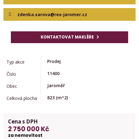
zdenka.sarova@rex-jaromer.cz
KONTAKTOVAT MAKLÉŘE
Prodej
Typ akce
11400
Číslo
Jaroměř
Obec
823
(m^2)
Celková plocha
Cena s DPH
2 750 000 Kč
za nemovitost