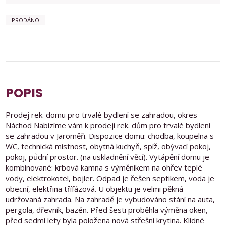
PRODÁNO
POPIS
Prodej rek. domu pro trvalé bydlení se zahradou, okres
Náchod Nabízíme vám k prodeji rek. dům pro trvalé bydlení
se zahradou v Jaroměři. Dispozice domu: chodba, koupelna s
WC, technická místnost, obytná kuchyň, spíž, obývací pokoj,
pokoj, půdní prostor. (na uskladnění věcí). Vytápění domu je
kombinované: krbová kamna s výměníkem na ohřev teplé
vody, elektrokotel, bojler. Odpad je řešen septikem, voda je
obecní, elektřina třífázová. U objektu je velmi pěkná
udržovaná zahrada. Na zahradě je vybudováno stání na auta,
pergola, dřevník, bazén. Před šesti proběhla výměna oken,
před sedmi lety byla položena nová střešní krytina. Klidné