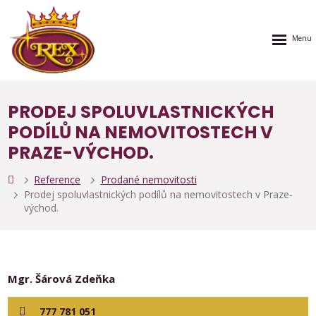
Rozbalen
menu
PRODEJ SPOLUVLASTNICKÝCH
PODÍLŮ NA NEMOVITOSTECH V
PRAZE-VÝCHOD.
Reference
Prodané nemovitosti
Prodej spoluvlastnických podílů na nemovitostech v Praze-
východ.
Mgr. Šárová Zdeňka
777 781 051