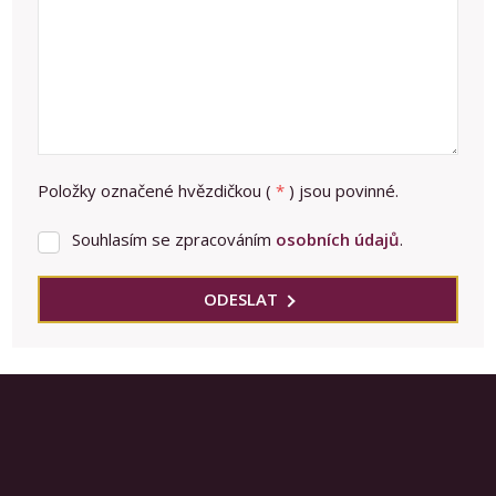
Položky označené hvězdičkou (
*
) jsou povinné.
Souhlasím se zpracováním
osobních údajů
.
Souhlasím
se
zpracováním
ODESLAT
osobních
Formulář
údajů
.
se
nepodařilo
odeslat.
Prodej nemovitostí