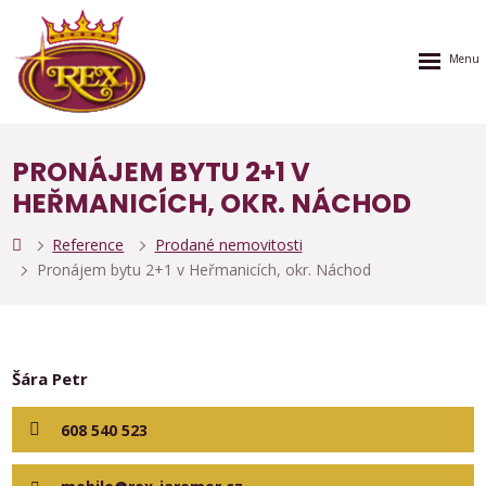
Rozbalen
menu
PRONÁJEM BYTU 2+1 V
HEŘMANICÍCH, OKR. NÁCHOD
Reference
Prodané nemovitosti
Pronájem bytu 2+1 v Heřmanicích, okr. Náchod
Šára Petr
608 540 523