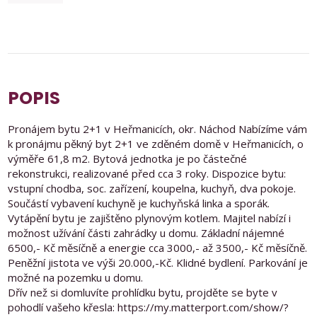
POPIS
Pronájem bytu 2+1 v Heřmanicích, okr. Náchod Nabízíme vám
k pronájmu pěkný byt 2+1 ve zděném domě v Heřmanicích, o
výměře 61,8 m2. Bytová jednotka je po částečné
rekonstrukci, realizované před cca 3 roky. Dispozice bytu:
vstupní chodba, soc. zařízení, koupelna, kuchyň, dva pokoje.
Součástí vybavení kuchyně je kuchyňská linka a sporák.
Vytápění bytu je zajištěno plynovým kotlem. Majitel nabízí i
možnost užívání části zahrádky u domu. Základní nájemné
6500,- Kč měsíčně a energie cca 3000,- až 3500,- Kč měsíčně.
Peněžní jistota ve výši 20.000,-Kč. Klidné bydlení. Parkování je
možné na pozemku u domu.
Dřív než si domluvíte prohlídku bytu, projděte se byte v
pohodlí vašeho křesla: https://my.matterport.com/show/?