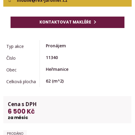
mobile@rex-jaromer.cz
KONTAKTOVAT MAKLÉŘE
Pronájem
Typ akce
11340
Číslo
Heřmanice
Obec
62
(m^2)
Celková plocha
Cena s DPH
6 500 Kč
za měsíc
PRODÁNO